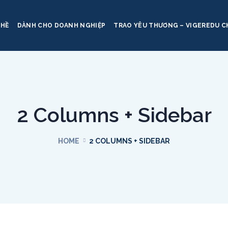
GHỀ
DÀNH CHO DOANH NGHIỆP
TRAO YÊU THƯƠNG – VIGEREDU C
2 Columns + Sidebar
HOME
2 COLUMNS + SIDEBAR