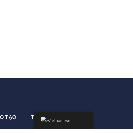
O TẠO
THÔNG TIN
Vietnamese