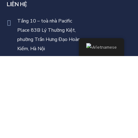
LIÊN HỆ
Tầng 10 – toà nhà Pacific
Place 83B Lý Thường Kiệt,
phường Trần Hưng Đạo Hoàn
Vietnamese
Kiếm, Hà Nội
admin@vigeredu.com
+84 97 779 9159
+49 176 4444 1357
CÁC CHƯƠNG TRÌNH ĐÀO TẠO