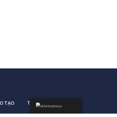
O TẠO
THÔNG TIN
Vietnamese