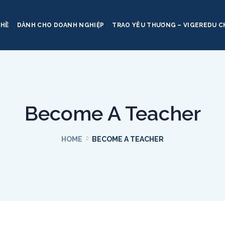
GHỀ
DÀNH CHO DOANH NGHIỆP
TRAO YÊU THƯƠNG – VIGEREDU C
Become A Teacher
HOME
BECOME A TEACHER