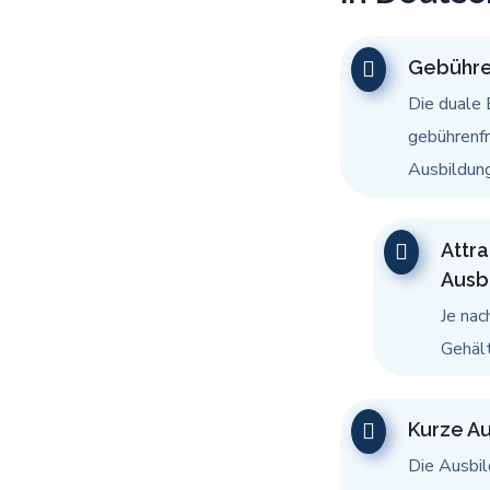
Gebühre
Die duale 
gebührenfr
Ausbildung
Attr
Ausb
Je nac
Gehäl
Kurze A
Die Ausbi