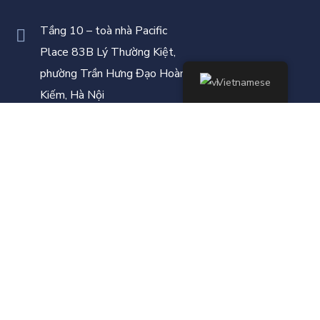
Tầng 10 – toà nhà Pacific
Place 83B Lý Thường Kiệt,
phường Trần Hưng Đạo Hoàn
Vietnamese
Kiếm, Hà Nội
admin@vigeredu.com
+84 97 779 9159
+49 176 4444 1357
CÁC CHƯƠNG TRÌNH ĐÀO TẠO
Điện xanh – Điện công nghiệp