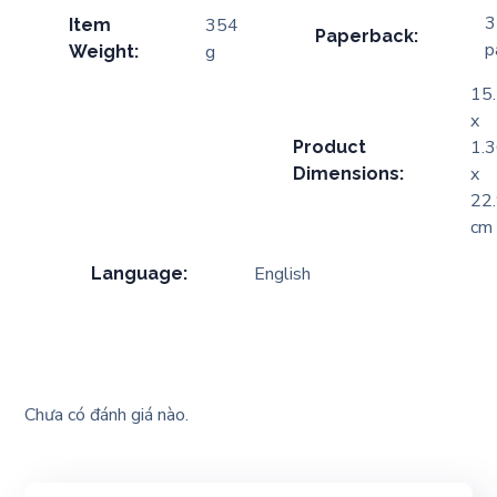
3
354
Item
Paperback:
p
g
Weight:
15
x
1.
Product
x
Dimensions:
22
cm
English
Language:
Chưa có đánh giá nào.