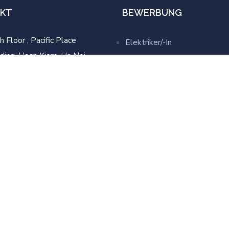
KT
BEWERBUNG
h Floor , Pacific Place
Elektriker/-In
lding, Hoan Kiem, Ha Noi,
IT-Fachmann/-Frau
tnam
Baufacharbeiter/-in
in@vigeredu.com
Hotelfachmann/-Frau
Pflegefachmann/-frau
4 97 779 9159
 176 4444 1357
LKW-Fahrer/-In