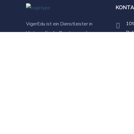
KONTA
10t
VigerEdu ist ein Dienstleister in
Bui
Vietnam für die Beratung und
Vie
Vermittlung von Auszubildenden und
Fachkräften. Unser Ziel ist es, die
adm
erste Adresse für die Auswahl und die
Vermittlung neuer Generationen
+8
qualifizierter Vietnamesinnen zu
+49
werden, die in Deutschland studieren
und arbeiten möchten. Mit diesem Ziel
bieten wir nachhaltige Lösungen und
wirksame Maßnahmen gegen den
Fachkräftemangel in Deutschland an.