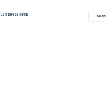
LLE 3 ERGEBNISSE
ciples of Life Balance
Success Formula
$
49.99
$
39.99