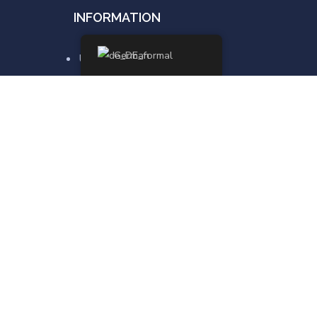
INFORMATION
German
Über uns
Für Unternehmen
Viger Edu Stipendium
Bewerbung
Ausbildungsberufe
Impressum
FAQs